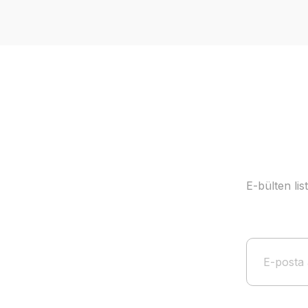
Ürün resmi kalitesiz, bozuk veya görüntülenemiyor.
Ürün açıklamasında eksik bilgiler bulunuyor.
Ürün bilgilerinde hatalar bulunuyor.
Ürün fiyatı diğer sitelerden daha pahalı.
Bu ürüne benzer farklı alternatifler olmalı.
E-bülten li