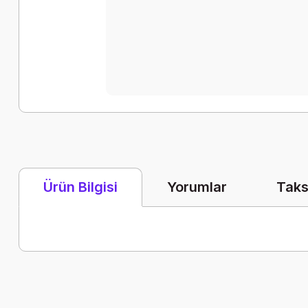
Yorumlar
Taks
Ürün Bilgisi
Bu ürünün fiyat bilgisi, resim, ürün açıklamalarında ve diğer k
Görüş ve önerileriniz için teşekkür ederiz.