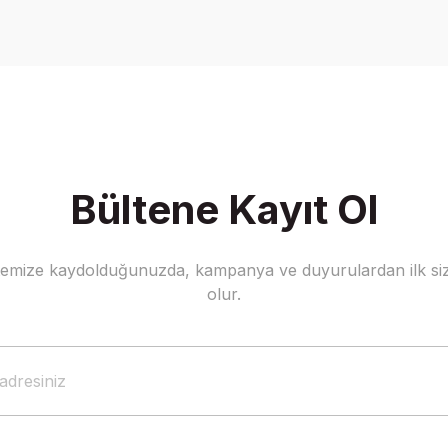
Yorum Yaz
Bültene Kayıt Ol
stemize kaydolduğunuzda, kampanya ve duyurulardan ilk siz
Gönder
olur.