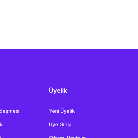
Üyelik
özleşmesi
Yeni Üyelik
ik
Üye Girişi
i
Şifremi Unuttum