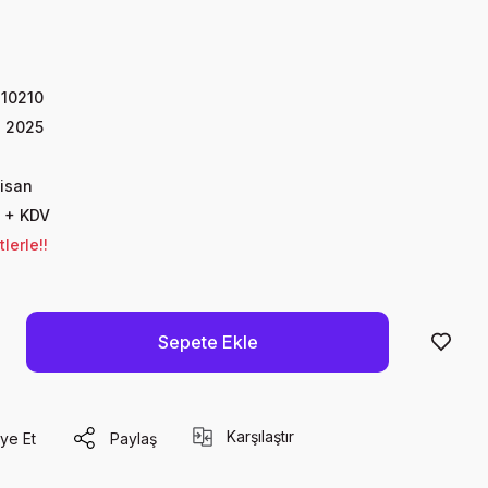
10210
n 2025
Nisan
 + KDV
lerle!!
Sepete Ekle
Karşılaştır
ye Et
Paylaş