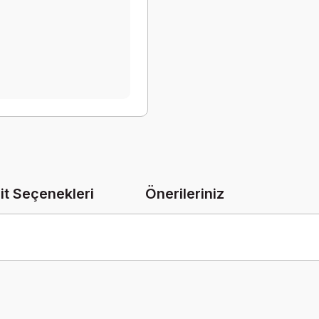
it Seçenekleri
Önerileriniz
onularda yetersiz gördüğünüz noktaları öneri formunu kullanarak tarafımız
Bu ürüne ilk yorumu siz yapın!