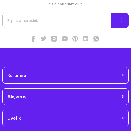
Ürün resmi kalitesiz, bozuk veya görüntülenemiyor.
sizin haberiniz olur.
Ürün açıklamasında eksik bilgiler bulunuyor.
Ürün bilgilerinde hatalar bulunuyor.
Ürün fiyatı diğer sitelerden daha pahalı.
Bu ürüne benzer farklı alternatifler olmalı.
Gönder
Kurumsal
Alışveriş
Üyelik