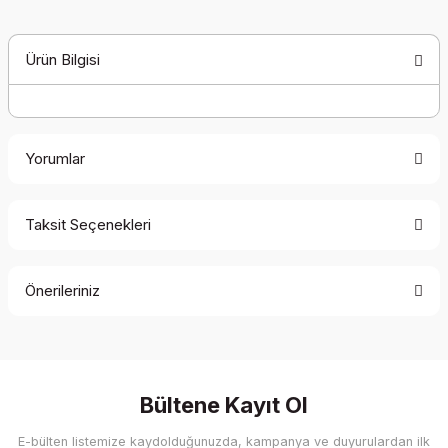
Ürün Bilgisi
Yorumlar
Taksit Seçenekleri
Bu ürüne ilk yorumu siz yapın!
Önerileriniz
Yorum Yaz
Bu ürünün fiyat bilgisi, resim, ürün açıklamalarında ve diğer
konularda yetersiz gördüğünüz noktaları öneri formunu
kullanarak tarafımıza iletebilirsiniz.
Görüş ve önerileriniz için teşekkür ederiz.
Bültene Kayıt Ol
E-bülten listemize kaydolduğunuzda, kampanya ve duyurulardan ilk