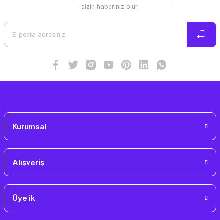
Ürün resmi kalitesiz, bozuk veya görüntülenemiyor.
sizin haberiniz olur.
Ürün açıklamasında eksik bilgiler bulunuyor.
Ürün bilgilerinde hatalar bulunuyor.
Ürün fiyatı diğer sitelerden daha pahalı.
Bu ürüne benzer farklı alternatifler olmalı.
Gönder
Kurumsal
Alışveriş
Üyelik