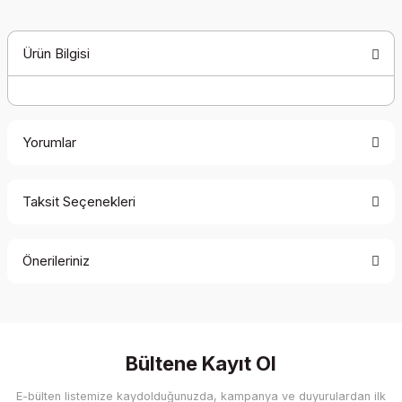
Ürün Bilgisi
Yorumlar
Taksit Seçenekleri
Bu ürüne ilk yorumu siz yapın!
Önerileriniz
Yorum Yaz
Bu ürünün fiyat bilgisi, resim, ürün açıklamalarında ve diğer
konularda yetersiz gördüğünüz noktaları öneri formunu
kullanarak tarafımıza iletebilirsiniz.
Görüş ve önerileriniz için teşekkür ederiz.
Bültene Kayıt Ol
E-bülten listemize kaydolduğunuzda, kampanya ve duyurulardan ilk