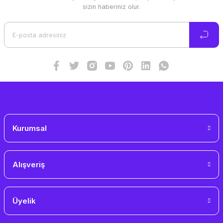
Ürün resmi kalitesiz, bozuk veya görüntülenemiyor.
sizin haberiniz olur.
Ürün açıklamasında eksik bilgiler bulunuyor.
Ürün bilgilerinde hatalar bulunuyor.
Ürün fiyatı diğer sitelerden daha pahalı.
Bu ürüne benzer farklı alternatifler olmalı.
Gönder
Kurumsal
Alışveriş
Üyelik