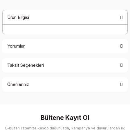
Ürün Bilgisi
Yorumlar
Taksit Seçenekleri
Bu ürüne ilk yorumu siz yapın!
Önerileriniz
Yorum Yaz
Bu ürünün fiyat bilgisi, resim, ürün açıklamalarında ve diğer
konularda yetersiz gördüğünüz noktaları öneri formunu
kullanarak tarafımıza iletebilirsiniz.
Görüş ve önerileriniz için teşekkür ederiz.
Bültene Kayıt Ol
E-bülten listemize kaydolduğunuzda, kampanya ve duyurulardan ilk