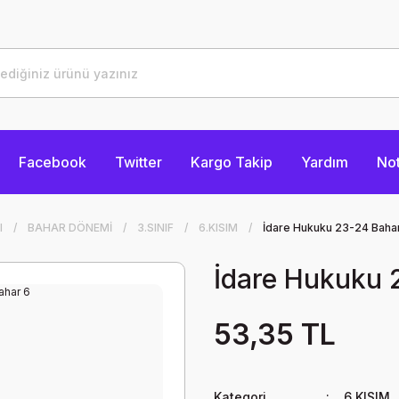
Facebook
Twitter
Kargo Takip
Yardım
Not
I
BAHAR DÖNEMİ
3.SINIF
6.KISIM
İdare Hukuku 23-24 Baha
İdare Hukuku 
53,35 TL
Kategori
6.KISIM