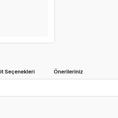
it Seçenekleri
Önerileriniz
onularda yetersiz gördüğünüz noktaları öneri formunu kullanarak tarafımız
Bu ürüne ilk yorumu siz yapın!