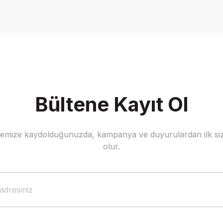
Yorum Yaz
Bültene Kayıt Ol
stemize kaydolduğunuzda, kampanya ve duyurulardan ilk siz
Gönder
olur.