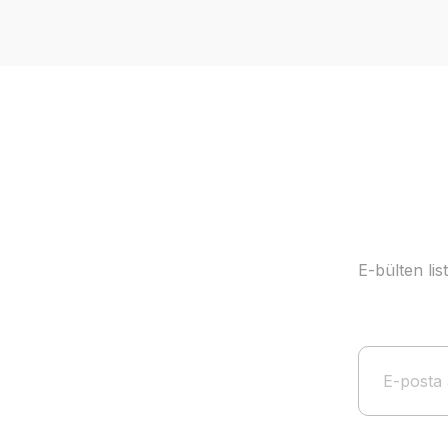
Ürün resmi kalitesiz, bozuk veya görüntülenemiyor.
Ürün açıklamasında eksik bilgiler bulunuyor.
Ürün bilgilerinde hatalar bulunuyor.
Ürün fiyatı diğer sitelerden daha pahalı.
Bu ürüne benzer farklı alternatifler olmalı.
E-bülten li