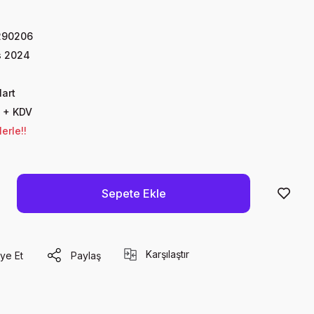
290206
s 2024
Mart
 + KDV
erle!!
Sepete Ekle
Karşılaştır
ye Et
Paylaş