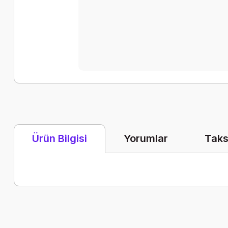
Yorumlar
Taks
Ürün Bilgisi
Bu ürünün fiyat bilgisi, resim, ürün açıklamalarında ve diğer k
Görüş ve önerileriniz için teşekkür ederiz.