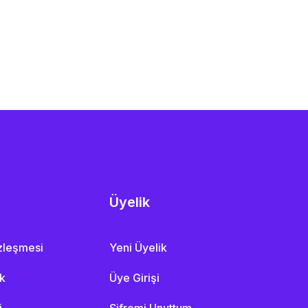
Üyelik
özleşmesi
Yeni Üyelik
ik
Üye Girişi
i
Şifremi Unuttum