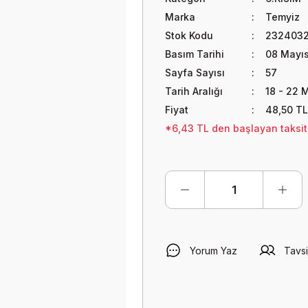
Marka
Temyiz
Stok Kodu
232403
Basım Tarihi
08 Mayı
Sayfa Sayısı
57
Tarih Aralığı
18 - 22 
Fiyat
48,50 TL
*6,43 TL den başlayan taksitl
Yorum Yaz
Tavsi