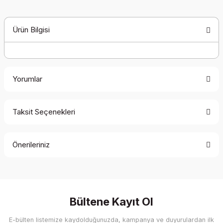
Ürün Bilgisi
Yorumlar
Taksit Seçenekleri
Bu ürüne ilk yorumu siz yapın!
Önerileriniz
Yorum Yaz
Bu ürünün fiyat bilgisi, resim, ürün açıklamalarında ve diğer
konularda yetersiz gördüğünüz noktaları öneri formunu
kullanarak tarafımıza iletebilirsiniz.
Görüş ve önerileriniz için teşekkür ederiz.
Bültene Kayıt Ol
E-bülten listemize kaydolduğunuzda, kampanya ve duyurulardan ilk