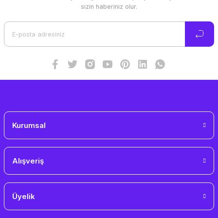
Ürün resmi kalitesiz, bozuk veya görüntülenemiyor.
sizin haberiniz olur.
Ürün açıklamasında eksik bilgiler bulunuyor.
Ürün bilgilerinde hatalar bulunuyor.
Ürün fiyatı diğer sitelerden daha pahalı.
Bu ürüne benzer farklı alternatifler olmalı.
Gönder
Kurumsal
Alışveriş
Üyelik