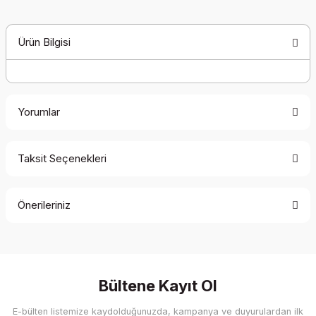
Ürün Bilgisi
Yorumlar
Taksit Seçenekleri
Bu ürüne ilk yorumu siz yapın!
Önerileriniz
Yorum Yaz
Bu ürünün fiyat bilgisi, resim, ürün açıklamalarında ve diğer
konularda yetersiz gördüğünüz noktaları öneri formunu
kullanarak tarafımıza iletebilirsiniz.
Görüş ve önerileriniz için teşekkür ederiz.
Bültene Kayıt Ol
E-bülten listemize kaydolduğunuzda, kampanya ve duyurulardan ilk