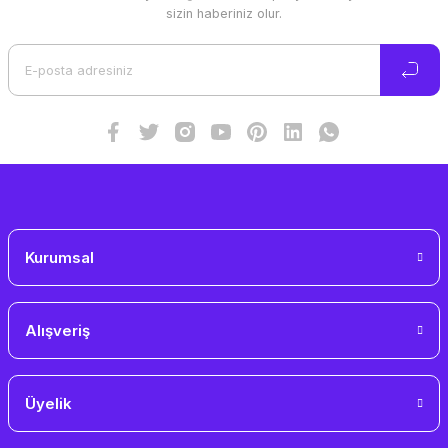
Ürün resmi kalitesiz, bozuk veya görüntülenemiyor.
sizin haberiniz olur.
Ürün açıklamasında eksik bilgiler bulunuyor.
Ürün bilgilerinde hatalar bulunuyor.
Ürün fiyatı diğer sitelerden daha pahalı.
Bu ürüne benzer farklı alternatifler olmalı.
Gönder
Kurumsal
Alışveriş
Üyelik