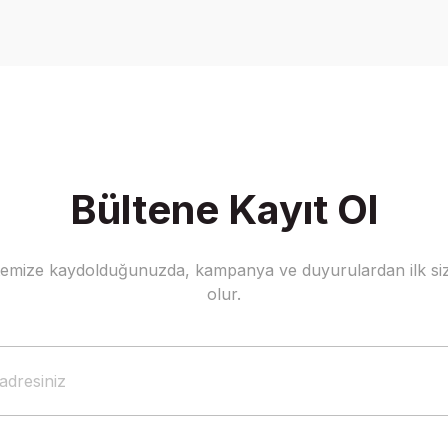
Yorum Yaz
Bültene Kayıt Ol
stemize kaydolduğunuzda, kampanya ve duyurulardan ilk siz
Gönder
olur.