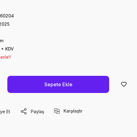
060204
2025
im
 + KDV
erle!!
Sepete Ekle
Karşılaştır
ye Et
Paylaş