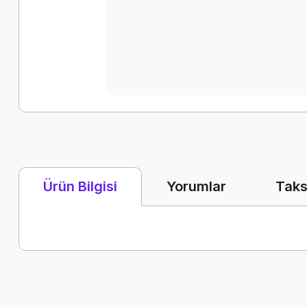
Yorumlar
Taks
Ürün Bilgisi
Bu ürünün fiyat bilgisi, resim, ürün açıklamalarında ve diğer k
Görüş ve önerileriniz için teşekkür ederiz.