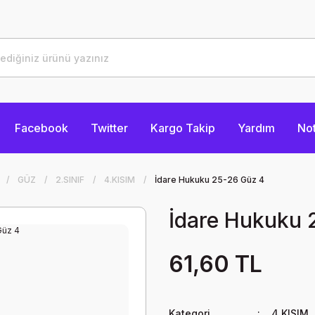
Facebook
Twitter
Kargo Takip
Yardım
Not
GÜZ
2.SINIF
4.KISIM
İdare Hukuku 25-26 Güz 4
İdare Hukuku 
61,60 TL
Kategori
4.KISIM