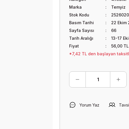
Marka
Temyiz
Stok Kodu
252602
Basım Tarihi
22 Ekim 
Sayfa Sayısı
66
Tarih Aralığı
13-17 Ek
Fiyat
56,00 TL
*7,42 TL den başlayan taksitl
Yorum Yaz
Tavsi