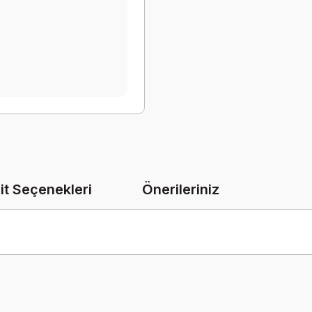
it Seçenekleri
Önerileriniz
onularda yetersiz gördüğünüz noktaları öneri formunu kullanarak tarafımız
Bu ürüne ilk yorumu siz yapın!