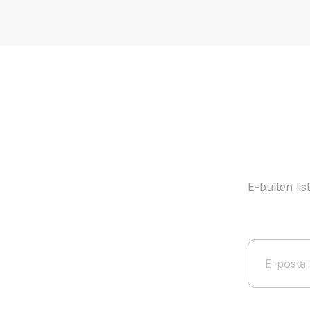
Ürün resmi kalitesiz, bozuk veya görüntülenemiyor.
Ürün açıklamasında eksik bilgiler bulunuyor.
Ürün bilgilerinde hatalar bulunuyor.
Ürün fiyatı diğer sitelerden daha pahalı.
Bu ürüne benzer farklı alternatifler olmalı.
E-bülten li