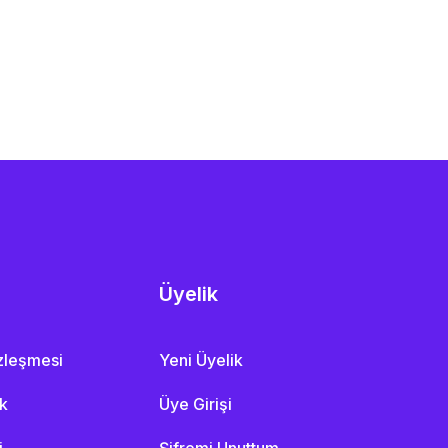
Üyelik
özleşmesi
Yeni Üyelik
ik
Üye Girişi
i
Şifremi Unuttum