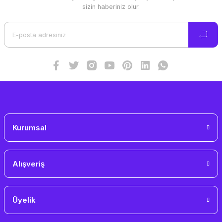
Ürün resmi kalitesiz, bozuk veya görüntülenemiyor.
sizin haberiniz olur.
Ürün açıklamasında eksik bilgiler bulunuyor.
Ürün bilgilerinde hatalar bulunuyor.
Ürün fiyatı diğer sitelerden daha pahalı.
Bu ürüne benzer farklı alternatifler olmalı.
Gönder
Kurumsal
Alışveriş
Üyelik