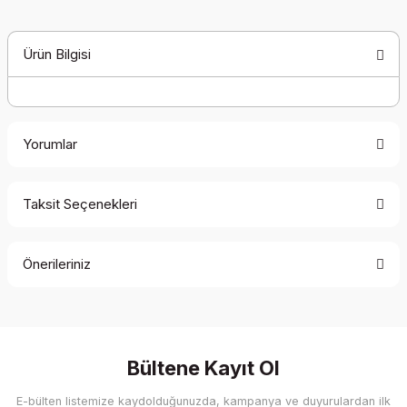
Ürün Bilgisi
Yorumlar
Taksit Seçenekleri
Bu ürüne ilk yorumu siz yapın!
Önerileriniz
Yorum Yaz
Bu ürünün fiyat bilgisi, resim, ürün açıklamalarında ve diğer
konularda yetersiz gördüğünüz noktaları öneri formunu
kullanarak tarafımıza iletebilirsiniz.
Görüş ve önerileriniz için teşekkür ederiz.
Bültene Kayıt Ol
E-bülten listemize kaydolduğunuzda, kampanya ve duyurulardan ilk