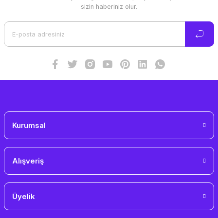
Ürün resmi kalitesiz, bozuk veya görüntülenemiyor.
sizin haberiniz olur.
Ürün açıklamasında eksik bilgiler bulunuyor.
Ürün bilgilerinde hatalar bulunuyor.
Ürün fiyatı diğer sitelerden daha pahalı.
Bu ürüne benzer farklı alternatifler olmalı.
Gönder
Kurumsal
Alışveriş
Üyelik