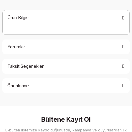
Ürün Bilgisi
Yorumlar
Taksit Seçenekleri
Bu ürüne ilk yorumu siz yapın!
Önerileriniz
Yorum Yaz
Bu ürünün fiyat bilgisi, resim, ürün açıklamalarında ve diğer
konularda yetersiz gördüğünüz noktaları öneri formunu
kullanarak tarafımıza iletebilirsiniz.
Görüş ve önerileriniz için teşekkür ederiz.
Bültene Kayıt Ol
E-bülten listemize kaydolduğunuzda, kampanya ve duyurulardan ilk