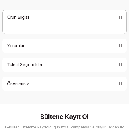
Ürün Bilgisi
Yorumlar
Taksit Seçenekleri
Bu ürüne ilk yorumu siz yapın!
Önerileriniz
Yorum Yaz
Bu ürünün fiyat bilgisi, resim, ürün açıklamalarında ve diğer
konularda yetersiz gördüğünüz noktaları öneri formunu
kullanarak tarafımıza iletebilirsiniz.
Görüş ve önerileriniz için teşekkür ederiz.
Bültene Kayıt Ol
E-bülten listemize kaydolduğunuzda, kampanya ve duyurulardan ilk