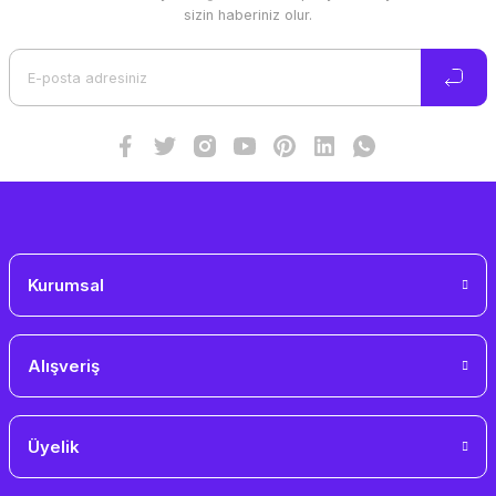
Ürün resmi kalitesiz, bozuk veya görüntülenemiyor.
sizin haberiniz olur.
Ürün açıklamasında eksik bilgiler bulunuyor.
Ürün bilgilerinde hatalar bulunuyor.
Ürün fiyatı diğer sitelerden daha pahalı.
Bu ürüne benzer farklı alternatifler olmalı.
Gönder
Kurumsal
Alışveriş
Üyelik