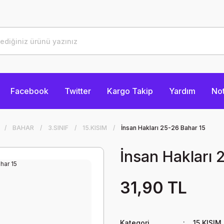
Facebook
Twitter
Kargo Takip
Yardım
Not
BAHAR
3.SINIF
15.KISIM
İnsan Hakları 25-26 Bahar 15
İnsan Hakları 
31,90 TL
Kategori
15.KISIM