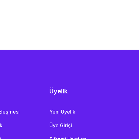
Üyelik
özleşmesi
Yeni Üyelik
ik
Üye Girişi
i
Şifremi Unuttum