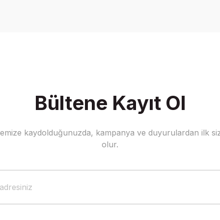
Yorum Yaz
Bültene Kayıt Ol
stemize kaydolduğunuzda, kampanya ve duyurulardan ilk siz
Gönder
olur.