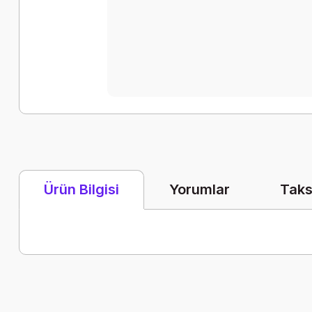
Yorumlar
Taks
Ürün Bilgisi
Bu ürünün fiyat bilgisi, resim, ürün açıklamalarında ve diğer k
Görüş ve önerileriniz için teşekkür ederiz.