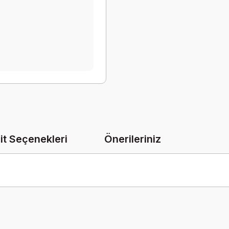
it Seçenekleri
Önerileriniz
onularda yetersiz gördüğünüz noktaları öneri formunu kullanarak tarafımız
Bu ürüne ilk yorumu siz yapın!