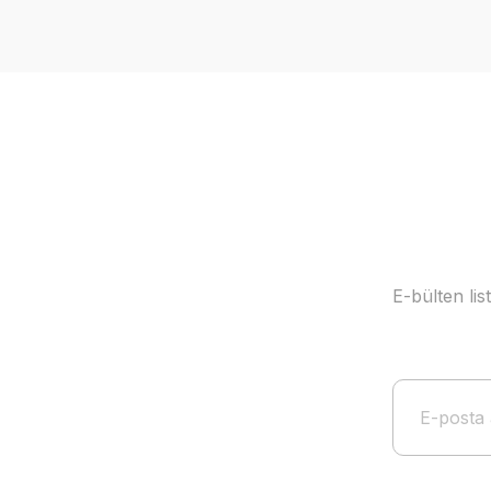
Ürün resmi kalitesiz, bozuk veya görüntülenemiyor.
Ürün açıklamasında eksik bilgiler bulunuyor.
Ürün bilgilerinde hatalar bulunuyor.
Ürün fiyatı diğer sitelerden daha pahalı.
Bu ürüne benzer farklı alternatifler olmalı.
E-bülten li