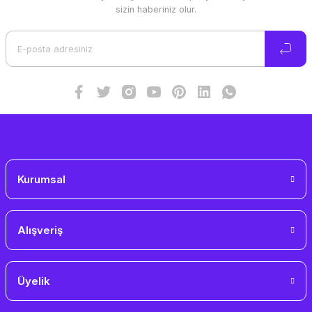
Ürün resmi kalitesiz, bozuk veya görüntülenemiyor.
sizin haberiniz olur.
Ürün açıklamasında eksik bilgiler bulunuyor.
Ürün bilgilerinde hatalar bulunuyor.
Ürün fiyatı diğer sitelerden daha pahalı.
Bu ürüne benzer farklı alternatifler olmalı.
Gönder
Kurumsal
Alışveriş
Üyelik