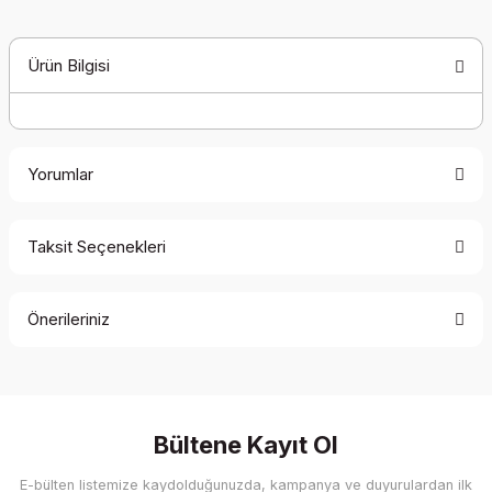
Ürün Bilgisi
Yorumlar
Taksit Seçenekleri
Bu ürüne ilk yorumu siz yapın!
Önerileriniz
Yorum Yaz
Bu ürünün fiyat bilgisi, resim, ürün açıklamalarında ve diğer
konularda yetersiz gördüğünüz noktaları öneri formunu
kullanarak tarafımıza iletebilirsiniz.
Görüş ve önerileriniz için teşekkür ederiz.
Bültene Kayıt Ol
E-bülten listemize kaydolduğunuzda, kampanya ve duyurulardan ilk