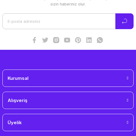
Ürün resmi kalitesiz, bozuk veya görüntülenemiyor.
sizin haberiniz olur.
Ürün açıklamasında eksik bilgiler bulunuyor.
Ürün bilgilerinde hatalar bulunuyor.
Ürün fiyatı diğer sitelerden daha pahalı.
Bu ürüne benzer farklı alternatifler olmalı.
Gönder
Kurumsal
Alışveriş
Üyelik