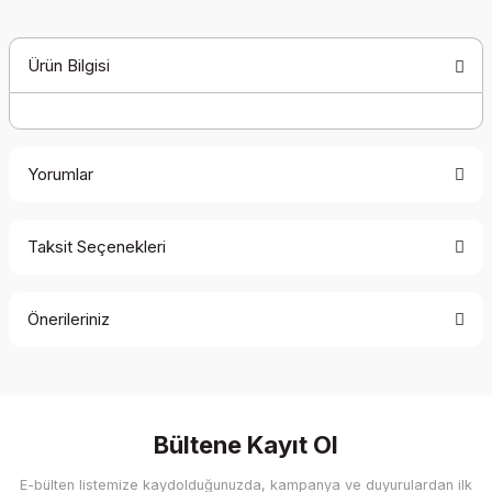
Ürün Bilgisi
Yorumlar
Taksit Seçenekleri
Bu ürüne ilk yorumu siz yapın!
Önerileriniz
Yorum Yaz
Bu ürünün fiyat bilgisi, resim, ürün açıklamalarında ve diğer
konularda yetersiz gördüğünüz noktaları öneri formunu
kullanarak tarafımıza iletebilirsiniz.
Görüş ve önerileriniz için teşekkür ederiz.
Bültene Kayıt Ol
E-bülten listemize kaydolduğunuzda, kampanya ve duyurulardan ilk