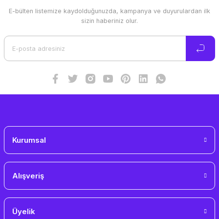
E-bülten listemize kaydolduğunuzda, kampanya ve duyurulardan ilk
Ürün resmi kalitesiz, bozuk veya görüntülenemiyor.
sizin haberiniz olur.
Ürün açıklamasında eksik bilgiler bulunuyor.
Ürün bilgilerinde hatalar bulunuyor.
Ürün fiyatı diğer sitelerden daha pahalı.
Bu ürüne benzer farklı alternatifler olmalı.
Gönder
Kurumsal
Alışveriş
Üyelik