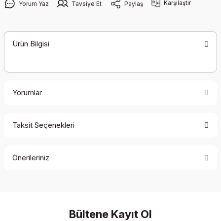
Karşılaştır
Yorum Yaz
Tavsiye Et
Paylaş
Ürün Bilgisi
Yorumlar
Taksit Seçenekleri
Bu ürüne ilk yorumu siz yapın!
Önerileriniz
Yorum Yaz
Bu ürünün fiyat bilgisi, resim, ürün açıklamalarında ve diğer
konularda yetersiz gördüğünüz noktaları öneri formunu
kullanarak tarafımıza iletebilirsiniz.
Görüş ve önerileriniz için teşekkür ederiz.
Bültene Kayıt Ol