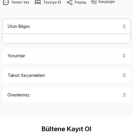
Karşılaştır
Yorum Yaz
Tavsiye Et
Paylaş
Ürün Bilgisi
Yorumlar
Taksit Seçenekleri
Bu ürüne ilk yorumu siz yapın!
Önerileriniz
Yorum Yaz
Bu ürünün fiyat bilgisi, resim, ürün açıklamalarında ve diğer
konularda yetersiz gördüğünüz noktaları öneri formunu
kullanarak tarafımıza iletebilirsiniz.
Görüş ve önerileriniz için teşekkür ederiz.
Bültene Kayıt Ol