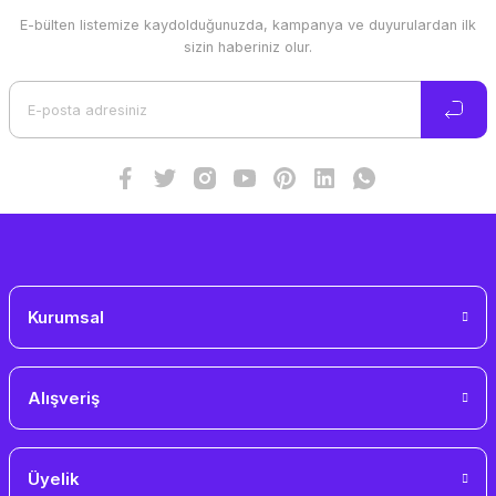
E-bülten listemize kaydolduğunuzda, kampanya ve duyurulardan ilk
Ürün resmi kalitesiz, bozuk veya görüntülenemiyor.
sizin haberiniz olur.
Ürün açıklamasında eksik bilgiler bulunuyor.
Ürün bilgilerinde hatalar bulunuyor.
Ürün fiyatı diğer sitelerden daha pahalı.
Bu ürüne benzer farklı alternatifler olmalı.
Gönder
Kurumsal
Alışveriş
Üyelik