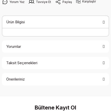
Karşılaştır
Yorum Yaz
Tavsiye Et
Paylaş
Ürün Bilgisi
Yorumlar
Taksit Seçenekleri
Bu ürüne ilk yorumu siz yapın!
Önerileriniz
Yorum Yaz
Bu ürünün fiyat bilgisi, resim, ürün açıklamalarında ve diğer
konularda yetersiz gördüğünüz noktaları öneri formunu
kullanarak tarafımıza iletebilirsiniz.
Görüş ve önerileriniz için teşekkür ederiz.
Bültene Kayıt Ol