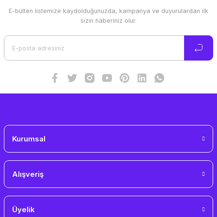
E-bülten listemize kaydolduğunuzda, kampanya ve duyurulardan ilk
Ürün resmi kalitesiz, bozuk veya görüntülenemiyor.
sizin haberiniz olur.
Ürün açıklamasında eksik bilgiler bulunuyor.
Ürün bilgilerinde hatalar bulunuyor.
Ürün fiyatı diğer sitelerden daha pahalı.
Bu ürüne benzer farklı alternatifler olmalı.
Gönder
Kurumsal
Alışveriş
Üyelik