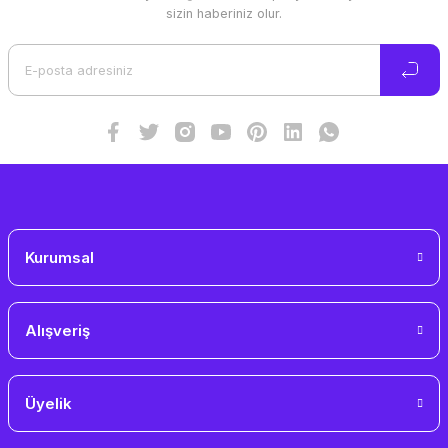
Ürün resmi kalitesiz, bozuk veya görüntülenemiyor.
sizin haberiniz olur.
Ürün açıklamasında eksik bilgiler bulunuyor.
Ürün bilgilerinde hatalar bulunuyor.
Ürün fiyatı diğer sitelerden daha pahalı.
Bu ürüne benzer farklı alternatifler olmalı.
Gönder
Kurumsal
Alışveriş
Üyelik