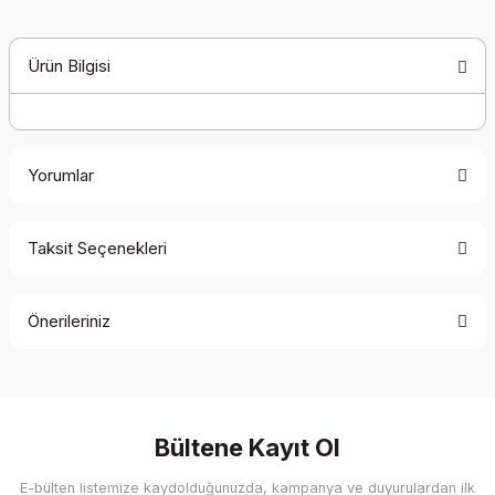
Ürün Bilgisi
Yorumlar
Taksit Seçenekleri
Bu ürüne ilk yorumu siz yapın!
Önerileriniz
Yorum Yaz
Bu ürünün fiyat bilgisi, resim, ürün açıklamalarında ve diğer
konularda yetersiz gördüğünüz noktaları öneri formunu
kullanarak tarafımıza iletebilirsiniz.
Görüş ve önerileriniz için teşekkür ederiz.
Bültene Kayıt Ol
E-bülten listemize kaydolduğunuzda, kampanya ve duyurulardan ilk