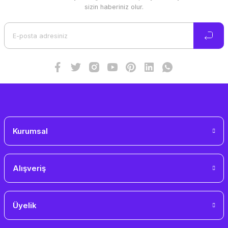
Ürün resmi kalitesiz, bozuk veya görüntülenemiyor.
sizin haberiniz olur.
Ürün açıklamasında eksik bilgiler bulunuyor.
Ürün bilgilerinde hatalar bulunuyor.
Ürün fiyatı diğer sitelerden daha pahalı.
Bu ürüne benzer farklı alternatifler olmalı.
Gönder
Kurumsal
Alışveriş
Üyelik