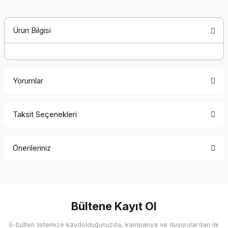
Ürün Bilgisi
Yorumlar
Taksit Seçenekleri
Bu ürüne ilk yorumu siz yapın!
Önerileriniz
Yorum Yaz
Bu ürünün fiyat bilgisi, resim, ürün açıklamalarında ve diğer
konularda yetersiz gördüğünüz noktaları öneri formunu
kullanarak tarafımıza iletebilirsiniz.
Görüş ve önerileriniz için teşekkür ederiz.
Bültene Kayıt Ol
E-bülten listemize kaydolduğunuzda, kampanya ve duyurulardan ilk