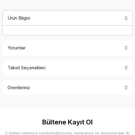
Ürün Bilgisi
Yorumlar
Taksit Seçenekleri
Bu ürüne ilk yorumu siz yapın!
Önerileriniz
Yorum Yaz
Bu ürünün fiyat bilgisi, resim, ürün açıklamalarında ve diğer
konularda yetersiz gördüğünüz noktaları öneri formunu
kullanarak tarafımıza iletebilirsiniz.
Görüş ve önerileriniz için teşekkür ederiz.
Bültene Kayıt Ol
E-bülten listemize kaydolduğunuzda, kampanya ve duyurulardan ilk