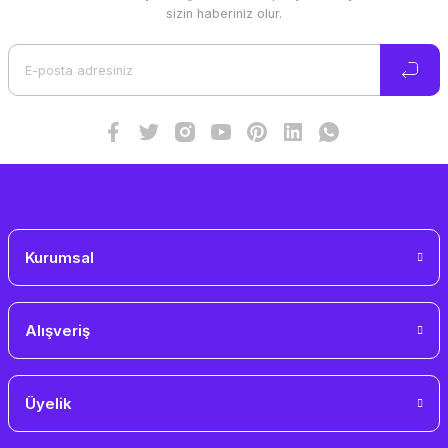
Ürün resmi kalitesiz, bozuk veya görüntülenemiyor.
sizin haberiniz olur.
Ürün açıklamasında eksik bilgiler bulunuyor.
Ürün bilgilerinde hatalar bulunuyor.
Ürün fiyatı diğer sitelerden daha pahalı.
Bu ürüne benzer farklı alternatifler olmalı.
Gönder
Kurumsal
Alışveriş
Üyelik