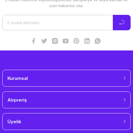
Ürün resmi kalitesiz, bozuk veya görüntülenemiyor.
sizin haberiniz olur.
Ürün açıklamasında eksik bilgiler bulunuyor.
Ürün bilgilerinde hatalar bulunuyor.
Ürün fiyatı diğer sitelerden daha pahalı.
Bu ürüne benzer farklı alternatifler olmalı.
Gönder
Kurumsal
Alışveriş
Üyelik