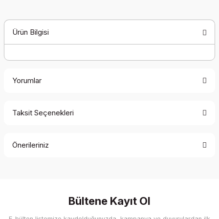
Ürün Bilgisi
Yorumlar
Taksit Seçenekleri
Bu ürüne ilk yorumu siz yapın!
Önerileriniz
Yorum Yaz
Bu ürünün fiyat bilgisi, resim, ürün açıklamalarında ve diğer
konularda yetersiz gördüğünüz noktaları öneri formunu
kullanarak tarafımıza iletebilirsiniz.
Görüş ve önerileriniz için teşekkür ederiz.
Bültene Kayıt Ol
E-bülten listemize kaydolduğunuzda, kampanya ve duyurulardan ilk