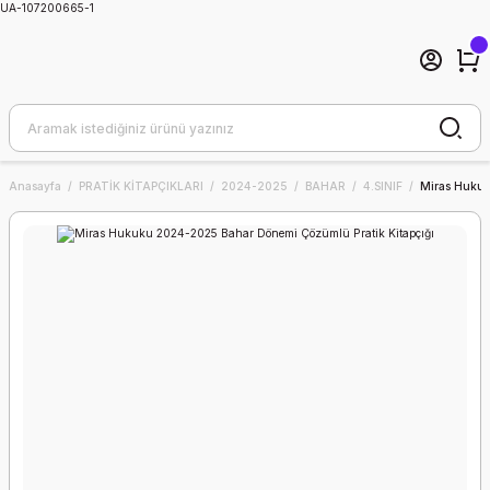
UA-107200665-1
Anasayfa
PRATİK KİTAPÇIKLARI
2024-2025
BAHAR
4.SINIF
Miras Hukuk