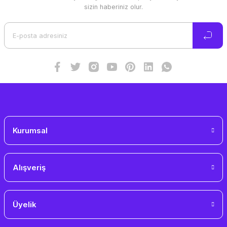
Ürün resmi kalitesiz, bozuk veya görüntülenemiyor.
sizin haberiniz olur.
Ürün açıklamasında eksik bilgiler bulunuyor.
Ürün bilgilerinde hatalar bulunuyor.
Ürün fiyatı diğer sitelerden daha pahalı.
Bu ürüne benzer farklı alternatifler olmalı.
Gönder
Kurumsal
Alışveriş
Üyelik