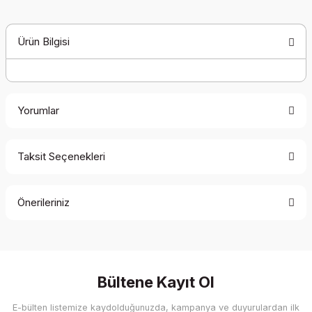
Ürün Bilgisi
Yorumlar
Taksit Seçenekleri
Bu ürüne ilk yorumu siz yapın!
Önerileriniz
Yorum Yaz
Bu ürünün fiyat bilgisi, resim, ürün açıklamalarında ve diğer
konularda yetersiz gördüğünüz noktaları öneri formunu
kullanarak tarafımıza iletebilirsiniz.
Görüş ve önerileriniz için teşekkür ederiz.
Bültene Kayıt Ol
E-bülten listemize kaydolduğunuzda, kampanya ve duyurulardan ilk