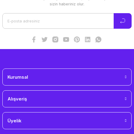
Ürün resmi kalitesiz, bozuk veya görüntülenemiyor.
sizin haberiniz olur.
Ürün açıklamasında eksik bilgiler bulunuyor.
Ürün bilgilerinde hatalar bulunuyor.
Ürün fiyatı diğer sitelerden daha pahalı.
Bu ürüne benzer farklı alternatifler olmalı.
Gönder
Kurumsal
Alışveriş
Üyelik