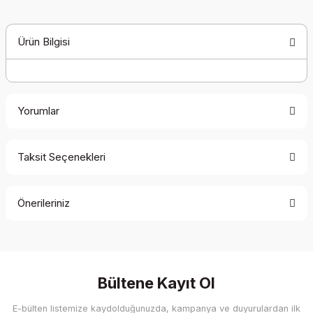
Ürün Bilgisi
Yorumlar
Taksit Seçenekleri
Bu ürüne ilk yorumu siz yapın!
Önerileriniz
Yorum Yaz
Bu ürünün fiyat bilgisi, resim, ürün açıklamalarında ve diğer
konularda yetersiz gördüğünüz noktaları öneri formunu
kullanarak tarafımıza iletebilirsiniz.
Görüş ve önerileriniz için teşekkür ederiz.
Bültene Kayıt Ol
E-bülten listemize kaydolduğunuzda, kampanya ve duyurulardan ilk