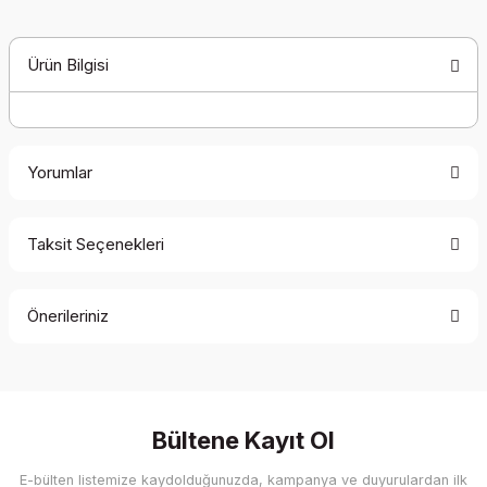
Ürün Bilgisi
Yorumlar
Taksit Seçenekleri
Bu ürüne ilk yorumu siz yapın!
Önerileriniz
Yorum Yaz
Bu ürünün fiyat bilgisi, resim, ürün açıklamalarında ve diğer
konularda yetersiz gördüğünüz noktaları öneri formunu
kullanarak tarafımıza iletebilirsiniz.
Görüş ve önerileriniz için teşekkür ederiz.
Bültene Kayıt Ol
E-bülten listemize kaydolduğunuzda, kampanya ve duyurulardan ilk