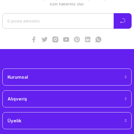
Ürün resmi kalitesiz, bozuk veya görüntülenemiyor.
sizin haberiniz olur.
Ürün açıklamasında eksik bilgiler bulunuyor.
Ürün bilgilerinde hatalar bulunuyor.
Ürün fiyatı diğer sitelerden daha pahalı.
Bu ürüne benzer farklı alternatifler olmalı.
Gönder
Kurumsal
Alışveriş
Üyelik