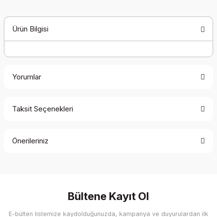
Ürün Bilgisi
Yorumlar
Taksit Seçenekleri
Bu ürüne ilk yorumu siz yapın!
Önerileriniz
Yorum Yaz
Bu ürünün fiyat bilgisi, resim, ürün açıklamalarında ve diğer
konularda yetersiz gördüğünüz noktaları öneri formunu
kullanarak tarafımıza iletebilirsiniz.
Görüş ve önerileriniz için teşekkür ederiz.
Bültene Kayıt Ol
E-bülten listemize kaydolduğunuzda, kampanya ve duyurulardan ilk