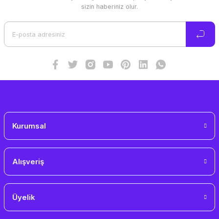
Ürün resmi kalitesiz, bozuk veya görüntülenemiyor.
sizin haberiniz olur.
Ürün açıklamasında eksik bilgiler bulunuyor.
Ürün bilgilerinde hatalar bulunuyor.
Ürün fiyatı diğer sitelerden daha pahalı.
Bu ürüne benzer farklı alternatifler olmalı.
Gönder
Kurumsal
Alışveriş
Üyelik