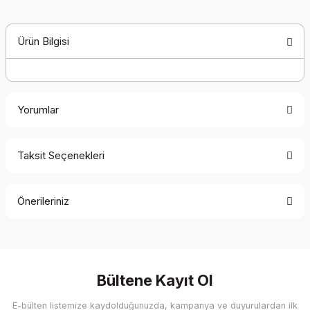
Ürün Bilgisi
Yorumlar
Taksit Seçenekleri
Bu ürüne ilk yorumu siz yapın!
Önerileriniz
Yorum Yaz
Bu ürünün fiyat bilgisi, resim, ürün açıklamalarında ve diğer
konularda yetersiz gördüğünüz noktaları öneri formunu
kullanarak tarafımıza iletebilirsiniz.
Görüş ve önerileriniz için teşekkür ederiz.
Bültene Kayıt Ol
E-bülten listemize kaydolduğunuzda, kampanya ve duyurulardan ilk