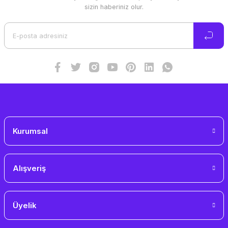
Ürün resmi kalitesiz, bozuk veya görüntülenemiyor.
sizin haberiniz olur.
Ürün açıklamasında eksik bilgiler bulunuyor.
Ürün bilgilerinde hatalar bulunuyor.
Ürün fiyatı diğer sitelerden daha pahalı.
Bu ürüne benzer farklı alternatifler olmalı.
Gönder
Kurumsal
Alışveriş
Üyelik