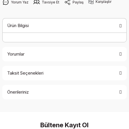
Karşılaştır
Yorum Yaz
Tavsiye Et
Paylaş
Ürün Bilgisi
Yorumlar
Taksit Seçenekleri
Bu ürüne ilk yorumu siz yapın!
Önerileriniz
Yorum Yaz
Bu ürünün fiyat bilgisi, resim, ürün açıklamalarında ve diğer
konularda yetersiz gördüğünüz noktaları öneri formunu
kullanarak tarafımıza iletebilirsiniz.
Görüş ve önerileriniz için teşekkür ederiz.
Bültene Kayıt Ol