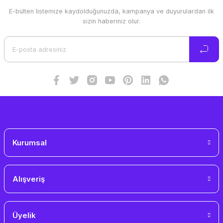
E-bülten listemize kaydolduğunuzda, kampanya ve duyurulardan ilk
Ürün resmi kalitesiz, bozuk veya görüntülenemiyor.
sizin haberiniz olur.
Ürün açıklamasında eksik bilgiler bulunuyor.
Ürün bilgilerinde hatalar bulunuyor.
Ürün fiyatı diğer sitelerden daha pahalı.
Bu ürüne benzer farklı alternatifler olmalı.
Gönder
Kurumsal
Alışveriş
Üyelik