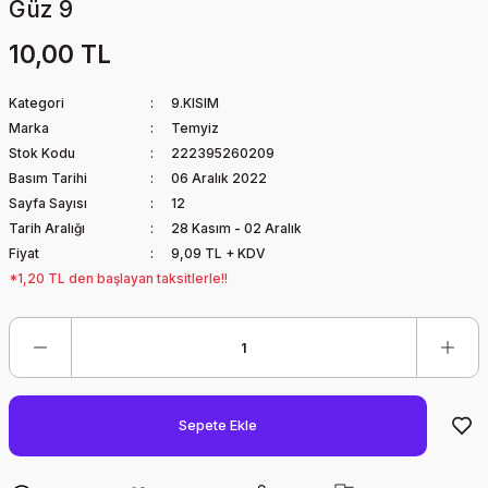
Güz 9
10,00 TL
Kategori
9.KISIM
Marka
Temyiz
Stok Kodu
222395260209
Basım Tarihi
06 Aralık 2022
Sayfa Sayısı
12
Tarih Aralığı
28 Kasım - 02 Aralık
Fiyat
9,09 TL + KDV
*1,20 TL den başlayan taksitlerle!!
Sepete Ekle