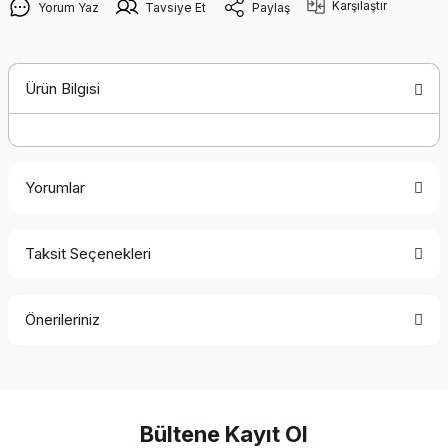
Karşılaştır
Yorum Yaz
Tavsiye Et
Paylaş
Ürün Bilgisi
Yorumlar
Taksit Seçenekleri
Bu ürüne ilk yorumu siz yapın!
Önerileriniz
Yorum Yaz
Bu ürünün fiyat bilgisi, resim, ürün açıklamalarında ve diğer
konularda yetersiz gördüğünüz noktaları öneri formunu
kullanarak tarafımıza iletebilirsiniz.
Görüş ve önerileriniz için teşekkür ederiz.
Bültene Kayıt Ol