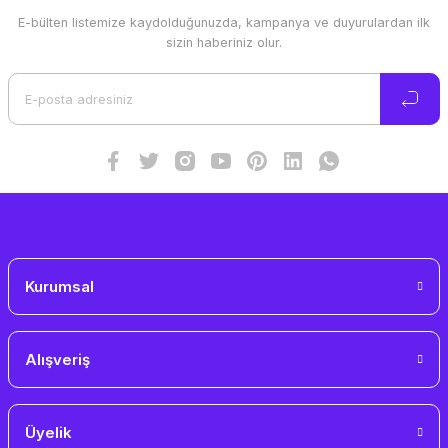
E-bülten listemize kaydolduğunuzda, kampanya ve duyurulardan ilk
Ürün resmi kalitesiz, bozuk veya görüntülenemiyor.
sizin haberiniz olur.
Ürün açıklamasında eksik bilgiler bulunuyor.
Ürün bilgilerinde hatalar bulunuyor.
Ürün fiyatı diğer sitelerden daha pahalı.
Bu ürüne benzer farklı alternatifler olmalı.
Gönder
Kurumsal
Alışveriş
Üyelik