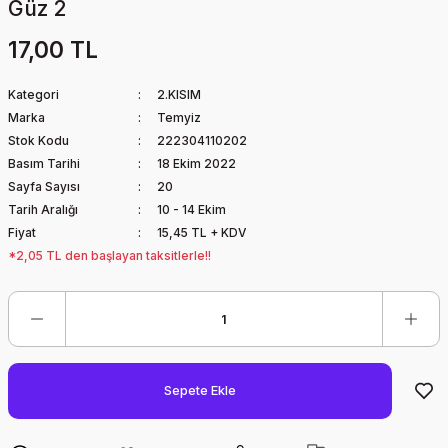
Güz 2
17,00 TL
Kategori
2.KISIM
Marka
Temyiz
Stok Kodu
222304110202
Basım Tarihi
18 Ekim 2022
Sayfa Sayısı
20
Tarih Aralığı
10 - 14 Ekim
Fiyat
15,45 TL + KDV
*2,05 TL den başlayan taksitlerle!!
Sepete Ekle