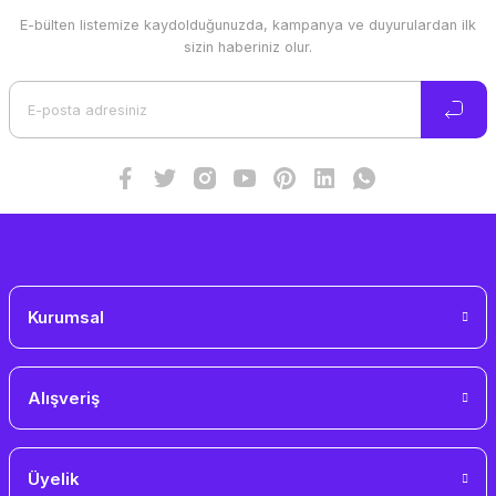
E-bülten listemize kaydolduğunuzda, kampanya ve duyurulardan ilk
Ürün resmi kalitesiz, bozuk veya görüntülenemiyor.
sizin haberiniz olur.
Ürün açıklamasında eksik bilgiler bulunuyor.
Ürün bilgilerinde hatalar bulunuyor.
Ürün fiyatı diğer sitelerden daha pahalı.
Bu ürüne benzer farklı alternatifler olmalı.
Gönder
Kurumsal
Alışveriş
Üyelik