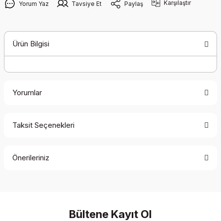
Karşılaştır
Yorum Yaz
Tavsiye Et
Paylaş
Ürün Bilgisi
Yorumlar
Taksit Seçenekleri
Bu ürüne ilk yorumu siz yapın!
Önerileriniz
Yorum Yaz
Bu ürünün fiyat bilgisi, resim, ürün açıklamalarında ve diğer
konularda yetersiz gördüğünüz noktaları öneri formunu
kullanarak tarafımıza iletebilirsiniz.
Görüş ve önerileriniz için teşekkür ederiz.
Bültene Kayıt Ol