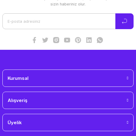
Ürün resmi kalitesiz, bozuk veya görüntülenemiyor.
sizin haberiniz olur.
Ürün açıklamasında eksik bilgiler bulunuyor.
Ürün bilgilerinde hatalar bulunuyor.
Ürün fiyatı diğer sitelerden daha pahalı.
Bu ürüne benzer farklı alternatifler olmalı.
Gönder
Kurumsal
Alışveriş
Üyelik