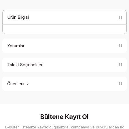
Ürün Bilgisi
Yorumlar
Taksit Seçenekleri
Bu ürüne ilk yorumu siz yapın!
Önerileriniz
Yorum Yaz
Bu ürünün fiyat bilgisi, resim, ürün açıklamalarında ve diğer
konularda yetersiz gördüğünüz noktaları öneri formunu
kullanarak tarafımıza iletebilirsiniz.
Görüş ve önerileriniz için teşekkür ederiz.
Bültene Kayıt Ol
E-bülten listemize kaydolduğunuzda, kampanya ve duyurulardan ilk