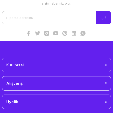
Ürün resmi kalitesiz, bozuk veya görüntülenemiyor.
sizin haberiniz olur.
Ürün açıklamasında eksik bilgiler bulunuyor.
Ürün bilgilerinde hatalar bulunuyor.
Ürün fiyatı diğer sitelerden daha pahalı.
Bu ürüne benzer farklı alternatifler olmalı.
Gönder
Kurumsal
Alışveriş
Üyelik