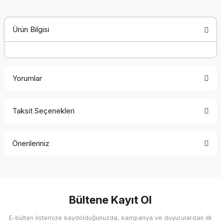
Ürün Bilgisi
Yorumlar
Taksit Seçenekleri
Bu ürüne ilk yorumu siz yapın!
Önerileriniz
Yorum Yaz
Bu ürünün fiyat bilgisi, resim, ürün açıklamalarında ve diğer
konularda yetersiz gördüğünüz noktaları öneri formunu
kullanarak tarafımıza iletebilirsiniz.
Görüş ve önerileriniz için teşekkür ederiz.
Bültene Kayıt Ol
E-bülten listemize kaydolduğunuzda, kampanya ve duyurulardan ilk