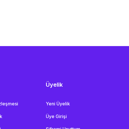
Üyelik
özleşmesi
Yeni Üyelik
ik
Üye Girişi
i
Şifremi Unuttum