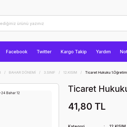
Facebook
Twitter
Kargo Takip
Yardım
Not
I
BAHAR DÖNEMİ
3.SINIF
12.KISIM
Ticaret Hukuku 1.Öğreti
Ticaret Hukuk
41,80 TL
Kategori
12.KISIM