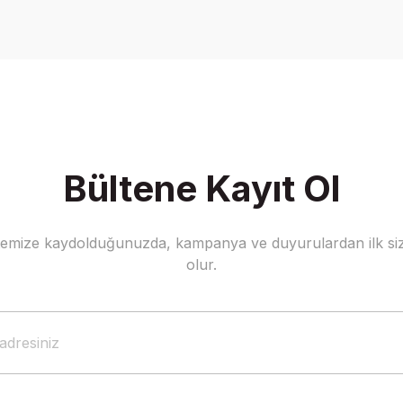
Yorum Yaz
Bültene Kayıt Ol
stemize kaydolduğunuzda, kampanya ve duyurulardan ilk siz
Gönder
olur.