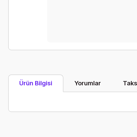
Yorumlar
Taks
Ürün Bilgisi
Bu ürünün fiyat bilgisi, resim, ürün açıklamalarında ve diğer k
Görüş ve önerileriniz için teşekkür ederiz.