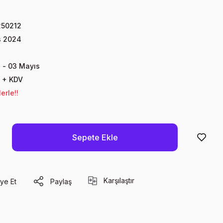
50212
s 2024
 - 03 Mayıs
 + KDV
erle!!
Sepete Ekle
Karşılaştır
ye Et
Paylaş