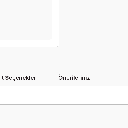
it Seçenekleri
Önerileriniz
onularda yetersiz gördüğünüz noktaları öneri formunu kullanarak tarafımız
Bu ürüne ilk yorumu siz yapın!