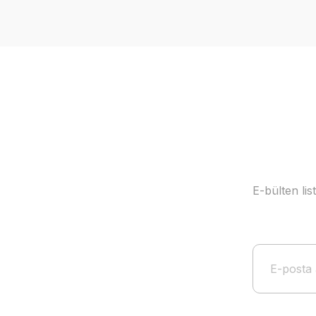
Ürün resmi kalitesiz, bozuk veya görüntülenemiyor.
Ürün açıklamasında eksik bilgiler bulunuyor.
Ürün bilgilerinde hatalar bulunuyor.
Ürün fiyatı diğer sitelerden daha pahalı.
Bu ürüne benzer farklı alternatifler olmalı.
E-bülten li