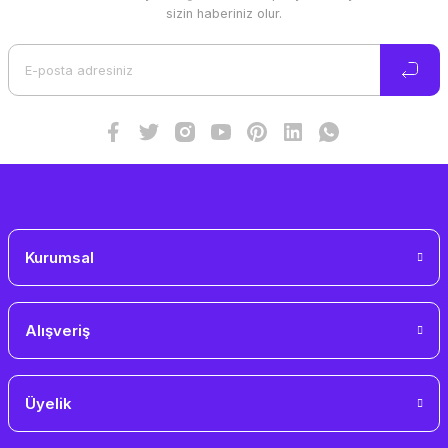
Ürün resmi kalitesiz, bozuk veya görüntülenemiyor.
sizin haberiniz olur.
Ürün açıklamasında eksik bilgiler bulunuyor.
Ürün bilgilerinde hatalar bulunuyor.
Ürün fiyatı diğer sitelerden daha pahalı.
Bu ürüne benzer farklı alternatifler olmalı.
Gönder
Kurumsal
Alışveriş
Üyelik