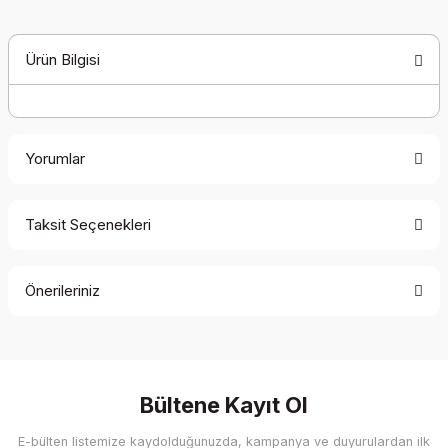
Ürün Bilgisi
Yorumlar
Taksit Seçenekleri
Bu ürüne ilk yorumu siz yapın!
Önerileriniz
Yorum Yaz
Bu ürünün fiyat bilgisi, resim, ürün açıklamalarında ve diğer
konularda yetersiz gördüğünüz noktaları öneri formunu
kullanarak tarafımıza iletebilirsiniz.
Görüş ve önerileriniz için teşekkür ederiz.
Bültene Kayıt Ol
E-bülten listemize kaydolduğunuzda, kampanya ve duyurulardan ilk