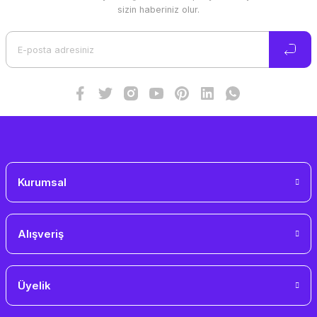
Ürün resmi kalitesiz, bozuk veya görüntülenemiyor.
sizin haberiniz olur.
Ürün açıklamasında eksik bilgiler bulunuyor.
Ürün bilgilerinde hatalar bulunuyor.
Ürün fiyatı diğer sitelerden daha pahalı.
Bu ürüne benzer farklı alternatifler olmalı.
Gönder
Kurumsal
Alışveriş
Üyelik