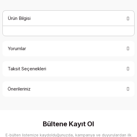
Ürün Bilgisi
Yorumlar
Taksit Seçenekleri
Bu ürüne ilk yorumu siz yapın!
Önerileriniz
Yorum Yaz
Bu ürünün fiyat bilgisi, resim, ürün açıklamalarında ve diğer
konularda yetersiz gördüğünüz noktaları öneri formunu
kullanarak tarafımıza iletebilirsiniz.
Görüş ve önerileriniz için teşekkür ederiz.
Bültene Kayıt Ol
E-bülten listemize kaydolduğunuzda, kampanya ve duyurulardan ilk