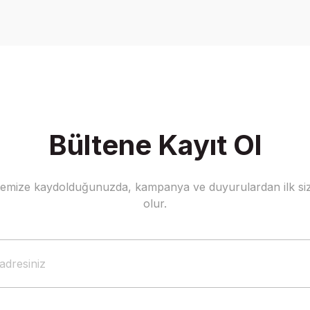
Yorum Yaz
Bültene Kayıt Ol
stemize kaydolduğunuzda, kampanya ve duyurulardan ilk siz
Gönder
olur.