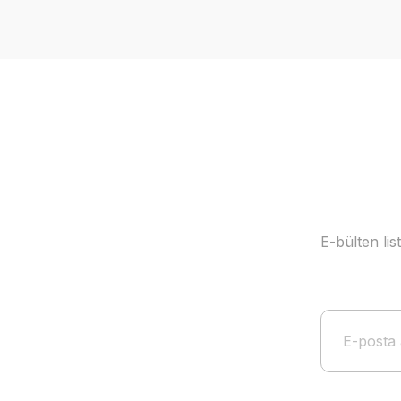
Ürün resmi kalitesiz, bozuk veya görüntülenemiyor.
Ürün açıklamasında eksik bilgiler bulunuyor.
Ürün bilgilerinde hatalar bulunuyor.
Ürün fiyatı diğer sitelerden daha pahalı.
Bu ürüne benzer farklı alternatifler olmalı.
E-bülten li