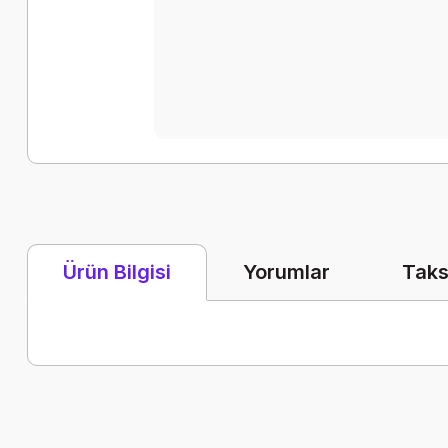
Yorumlar
Taks
Ürün Bilgisi
Bu ürünün fiyat bilgisi, resim, ürün açıklamalarında ve diğer k
Görüş ve önerileriniz için teşekkür ederiz.