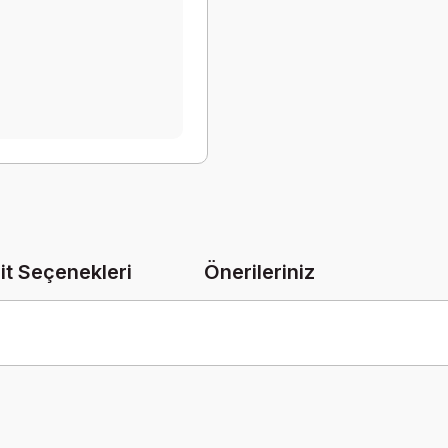
it Seçenekleri
Önerileriniz
onularda yetersiz gördüğünüz noktaları öneri formunu kullanarak tarafımız
Bu ürüne ilk yorumu siz yapın!