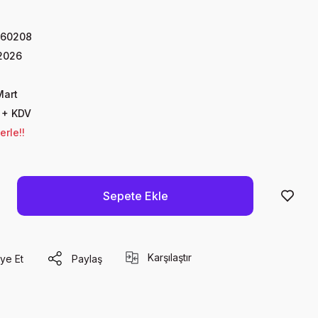
260208
2026
Mart
 + KDV
erle!!
Sepete Ekle
Karşılaştır
ye Et
Paylaş