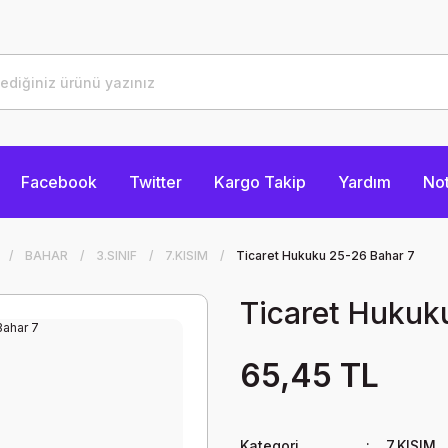
Facebook
Twitter
Kargo Takip
Yardım
Not
BAHAR
3.SINIF
7.KISIM
Ticaret Hukuku 25-26 Bahar 7
Ticaret Hukuk
65,45 TL
Kategori
7.KISIM