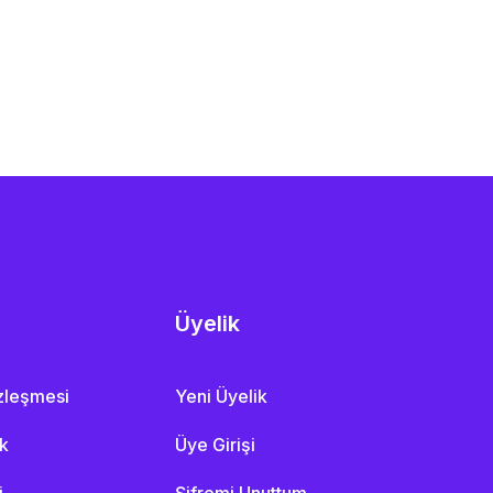
Üyelik
özleşmesi
Yeni Üyelik
ik
Üye Girişi
i
Şifremi Unuttum