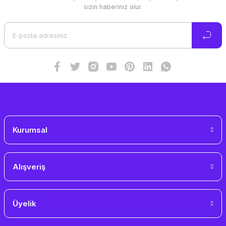
Ürün resmi kalitesiz, bozuk veya görüntülenemiyor.
sizin haberiniz olur.
Ürün açıklamasında eksik bilgiler bulunuyor.
Ürün bilgilerinde hatalar bulunuyor.
Ürün fiyatı diğer sitelerden daha pahalı.
Bu ürüne benzer farklı alternatifler olmalı.
Gönder
Kurumsal
Alışveriş
Üyelik