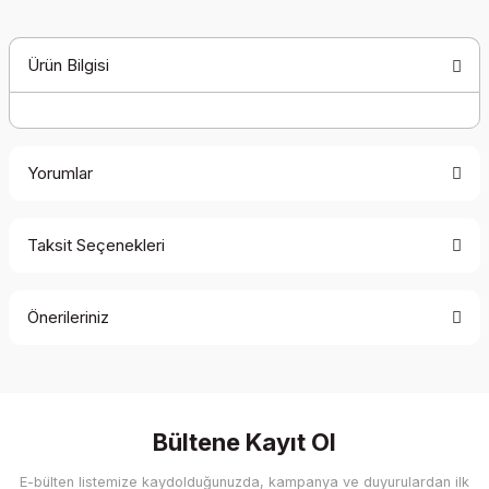
Ürün Bilgisi
Yorumlar
Taksit Seçenekleri
Bu ürüne ilk yorumu siz yapın!
Önerileriniz
Yorum Yaz
Bu ürünün fiyat bilgisi, resim, ürün açıklamalarında ve diğer
konularda yetersiz gördüğünüz noktaları öneri formunu
kullanarak tarafımıza iletebilirsiniz.
Görüş ve önerileriniz için teşekkür ederiz.
Bültene Kayıt Ol
E-bülten listemize kaydolduğunuzda, kampanya ve duyurulardan ilk