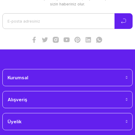
Ürün resmi kalitesiz, bozuk veya görüntülenemiyor.
sizin haberiniz olur.
Ürün açıklamasında eksik bilgiler bulunuyor.
Ürün bilgilerinde hatalar bulunuyor.
Ürün fiyatı diğer sitelerden daha pahalı.
Bu ürüne benzer farklı alternatifler olmalı.
Gönder
Kurumsal
Alışveriş
Üyelik