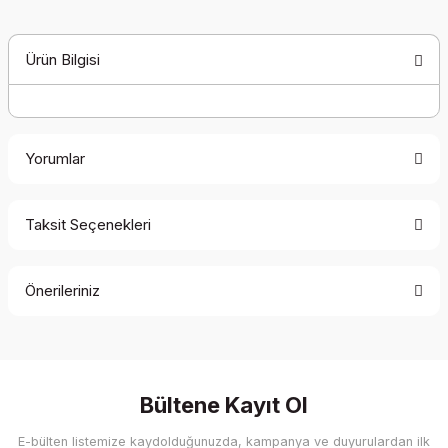
Ürün Bilgisi
Yorumlar
Taksit Seçenekleri
Bu ürüne ilk yorumu siz yapın!
Önerileriniz
Yorum Yaz
Bu ürünün fiyat bilgisi, resim, ürün açıklamalarında ve diğer
konularda yetersiz gördüğünüz noktaları öneri formunu
kullanarak tarafımıza iletebilirsiniz.
Görüş ve önerileriniz için teşekkür ederiz.
Bültene Kayıt Ol
E-bülten listemize kaydolduğunuzda, kampanya ve duyurulardan ilk