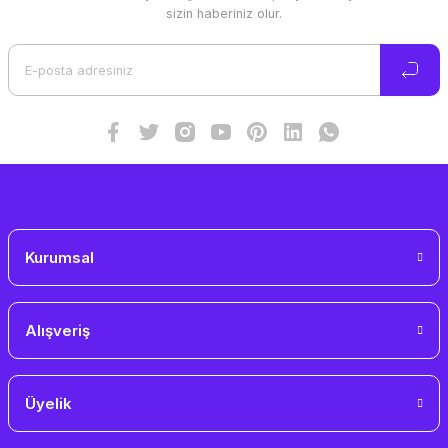
Ürün resmi kalitesiz, bozuk veya görüntülenemiyor.
sizin haberiniz olur.
Ürün açıklamasında eksik bilgiler bulunuyor.
Ürün bilgilerinde hatalar bulunuyor.
Ürün fiyatı diğer sitelerden daha pahalı.
Bu ürüne benzer farklı alternatifler olmalı.
Gönder
Kurumsal
Alışveriş
Üyelik