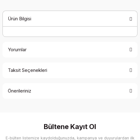
Ürün Bilgisi
Yorumlar
Taksit Seçenekleri
Bu ürüne ilk yorumu siz yapın!
Önerileriniz
Yorum Yaz
Bu ürünün fiyat bilgisi, resim, ürün açıklamalarında ve diğer
konularda yetersiz gördüğünüz noktaları öneri formunu
kullanarak tarafımıza iletebilirsiniz.
Görüş ve önerileriniz için teşekkür ederiz.
Bültene Kayıt Ol
E-bülten listemize kaydolduğunuzda, kampanya ve duyurulardan ilk