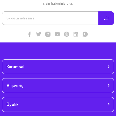
Ürün resmi kalitesiz, bozuk veya görüntülenemiyor.
sizin haberiniz olur.
Ürün açıklamasında eksik bilgiler bulunuyor.
Ürün bilgilerinde hatalar bulunuyor.
Ürün fiyatı diğer sitelerden daha pahalı.
Bu ürüne benzer farklı alternatifler olmalı.
Gönder
Kurumsal
Alışveriş
Üyelik