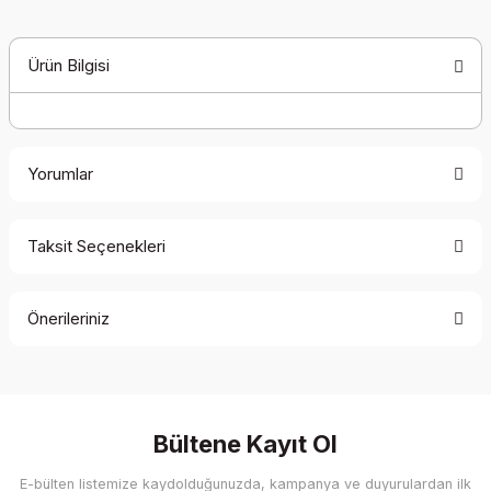
Ürün Bilgisi
Yorumlar
Taksit Seçenekleri
Bu ürüne ilk yorumu siz yapın!
Önerileriniz
Yorum Yaz
Bu ürünün fiyat bilgisi, resim, ürün açıklamalarında ve diğer
konularda yetersiz gördüğünüz noktaları öneri formunu
kullanarak tarafımıza iletebilirsiniz.
Görüş ve önerileriniz için teşekkür ederiz.
Bültene Kayıt Ol
E-bülten listemize kaydolduğunuzda, kampanya ve duyurulardan ilk