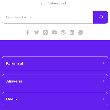
Ürün resmi kalitesiz, bozuk veya görüntülenemiyor.
sizin haberiniz olur.
Ürün açıklamasında eksik bilgiler bulunuyor.
Ürün bilgilerinde hatalar bulunuyor.
Ürün fiyatı diğer sitelerden daha pahalı.
Bu ürüne benzer farklı alternatifler olmalı.
Gönder
Kurumsal
Alışveriş
Üyelik