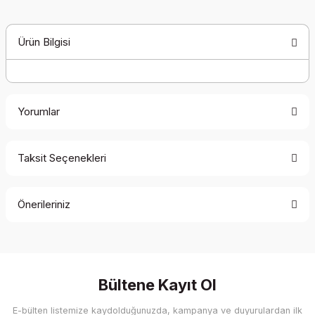
Ürün Bilgisi
Yorumlar
Taksit Seçenekleri
Bu ürüne ilk yorumu siz yapın!
Önerileriniz
Yorum Yaz
Bu ürünün fiyat bilgisi, resim, ürün açıklamalarında ve diğer
konularda yetersiz gördüğünüz noktaları öneri formunu
kullanarak tarafımıza iletebilirsiniz.
Görüş ve önerileriniz için teşekkür ederiz.
Bültene Kayıt Ol
E-bülten listemize kaydolduğunuzda, kampanya ve duyurulardan ilk