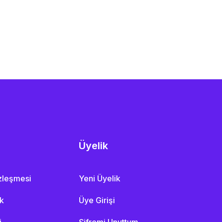
Üyelik
özleşmesi
Yeni Üyelik
ik
Üye Girişi
i
Şifremi Unuttum