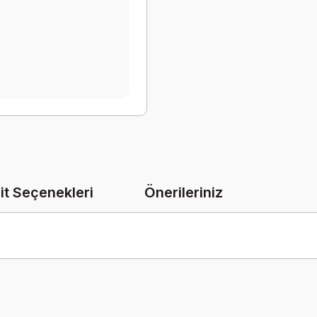
it Seçenekleri
Önerileriniz
onularda yetersiz gördüğünüz noktaları öneri formunu kullanarak tarafımız
Bu ürüne ilk yorumu siz yapın!