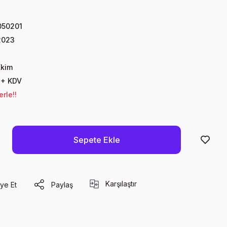
50201
2023
Ekim
 + KDV
rle!!
Sepete Ekle
Karşılaştır
ye Et
Paylaş