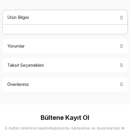
Ürün Bilgisi
Yorumlar
Taksit Seçenekleri
Bu ürüne ilk yorumu siz yapın!
Önerileriniz
Yorum Yaz
Bu ürünün fiyat bilgisi, resim, ürün açıklamalarında ve diğer
konularda yetersiz gördüğünüz noktaları öneri formunu
kullanarak tarafımıza iletebilirsiniz.
Görüş ve önerileriniz için teşekkür ederiz.
Bültene Kayıt Ol
E-bülten listemize kaydolduğunuzda, kampanya ve duyurulardan ilk