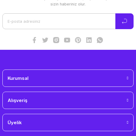
Ürün resmi kalitesiz, bozuk veya görüntülenemiyor.
sizin haberiniz olur.
Ürün açıklamasında eksik bilgiler bulunuyor.
Ürün bilgilerinde hatalar bulunuyor.
Ürün fiyatı diğer sitelerden daha pahalı.
Bu ürüne benzer farklı alternatifler olmalı.
Gönder
Kurumsal
Alışveriş
Üyelik