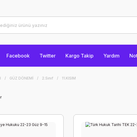
Facebook
Twitter
Kargo Takip
Yardım
Not
I
GÜZ DÖNEMİ
2.Sınıf
11.KISIM
r