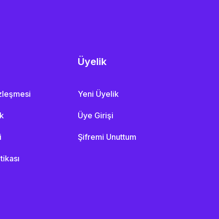
Üyelik
özleşmesi
Yeni Üyelik
ik
Üye Girişi
i
Şifremi Unuttum
itikası