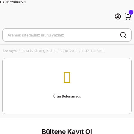
UA-107200665-1
Anasayfa
PRATİK KİTAPÇIKLARI
2018-2019
GÜZ
3.SINIF
Ürün Bulunamadı.
Bültene Kayıt Ol