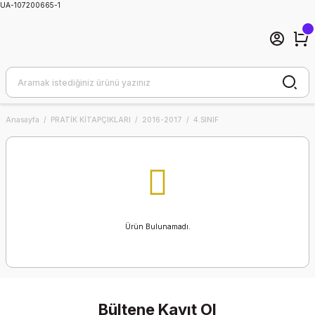
UA-107200665-1
Anasayfa
PRATİK KİTAPÇIKLARI
2016-2017
4.SINIF
Ürün Bulunamadı.
Bültene Kayıt Ol