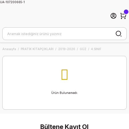
UA-107200665-1
Anasayfa
PRATİK KİTAPÇIKLARI
2019-2020
GÜZ
4.SINIF
Ürün Bulunamadı.
Bültene Kayıt Ol