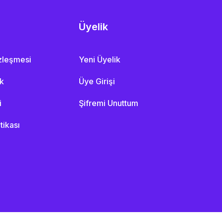
Üyelik
özleşmesi
Yeni Üyelik
ik
Üye Girişi
i
Şifremi Unuttum
itikası