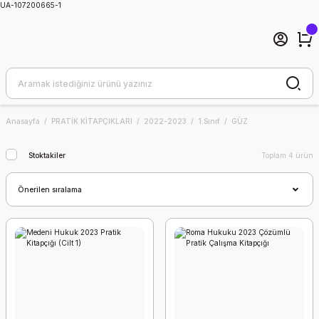
UA-107200665-1
Anasayfa
PRATİK KİTAPÇIKLARI
2022-2023
1.Sınıf
GÜZ
Stoktakiler
Toplam 4 ürün