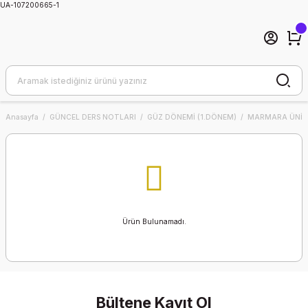
UA-107200665-1
Anasayfa
GÜNCEL DERS NOTLARI
GÜZ DÖNEMİ (1.DÖNEM)
MARMARA ÜNİVE
Ürün Bulunamadı.
Bültene Kayıt Ol