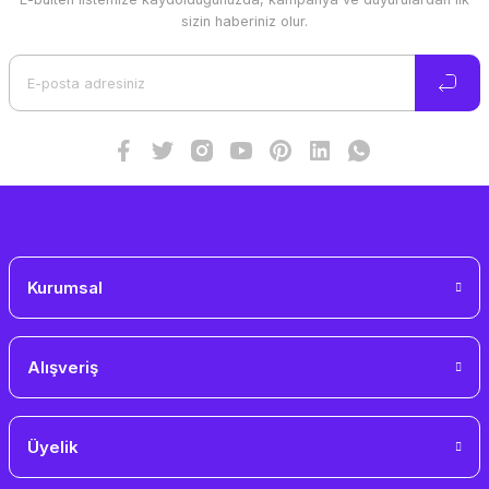
Ürün resmi kalitesiz, bozuk veya görüntülenemiyor.
sizin haberiniz olur.
Ürün açıklamasında eksik bilgiler bulunuyor.
Ürün bilgilerinde hatalar bulunuyor.
Ürün fiyatı diğer sitelerden daha pahalı.
Bu ürüne benzer farklı alternatifler olmalı.
Gönder
Kurumsal
Alışveriş
Üyelik