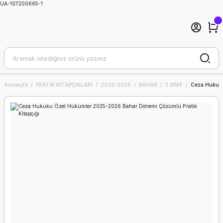
UA-107200665-1
Anasayfa
PRATİK KİTAPÇIKLARI
2025-2026
BAHAR
3.SINIF
Ceza Hukuku