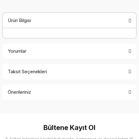
Ürün Bilgisi
Yorumlar
Taksit Seçenekleri
Bu ürüne ilk yorumu siz yapın!
Önerileriniz
Yorum Yaz
Bu ürünün fiyat bilgisi, resim, ürün açıklamalarında ve diğer
konularda yetersiz gördüğünüz noktaları öneri formunu
kullanarak tarafımıza iletebilirsiniz.
Görüş ve önerileriniz için teşekkür ederiz.
Bültene Kayıt Ol
E-bülten listemize kaydolduğunuzda, kampanya ve duyurulardan ilk